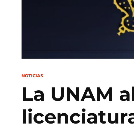
POSTED
NOTICIAS
IN
La UNAM ab
licenciatur