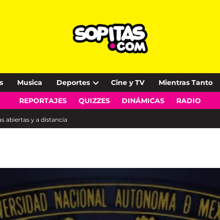
s
Musica
Deportes
Cine y TV
Mientras Tanto
Open
REPORTAJES
QUIZZES
DINÁMICAS
RADIO
dropdown
menu
 abiertas y a distancia