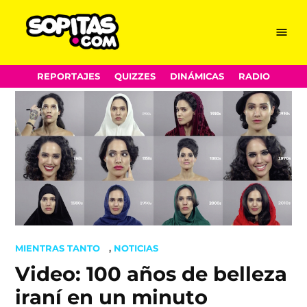
Menu
Sopitas.com
Skip
REPORTAJES
QUIZZES
DINÁMICAS
RADIO
to
content
POSTED
MIENTRAS TANTO
,
NOTICIAS
IN
Video: 100 años de belleza
iraní en un minuto