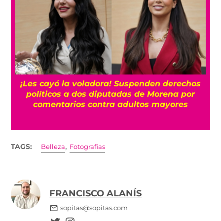
¡Les cayó la voladora! Suspenden derechos
políticos a dos diputadas de Morena por
comentarios contra adultos mayores
,
TAGS:
Belleza
Fotografias
FRANCISCO ALANÍS
sopitas@sopitas.com