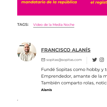
mandatario de la república
el regis
TAGS:
Video de la Media Noche
FRANCISCO ALANÍS
sopitas@sopitas.com
Fundé Sopitas como hobby y te
Emprendedor, amante de la mús
También comparto rolas, notic
Alanís