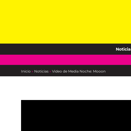
Skip
to
content
Noticia
Inicio
»
Noticias
»
Video de Media Noche: Mooon