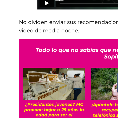
No olviden enviar sus recomendacio
video de media noche.
Todo lo que no sabías que n
Sopi
¿Presidentes jóvenes? MC
¡Apúntale b
propone bajar a 25 años la
recuper
edad para ser el
telefónica 