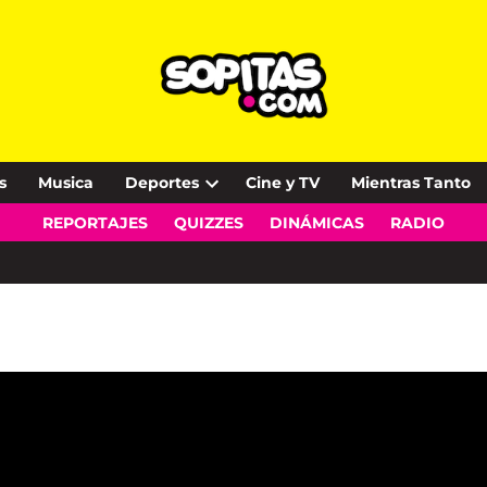
s
Musica
Deportes
Cine y TV
Mientras Tanto
Open
REPORTAJES
QUIZZES
DINÁMICAS
RADIO
dropdown
menu