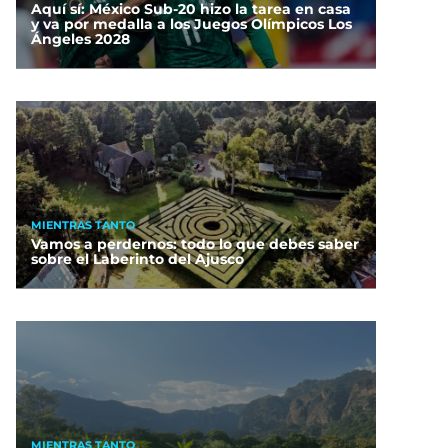
Aquí sí: México Sub-20 hizo la tarea en casa
y va por medalla a los Juegos Olímpicos Los
Ángeles 2028
MIENTRAS TANTO
Vamos a perdernos: todo lo que debes saber
sobre el Laberinto del Ajusco
Échale un ojo a las
aciones de las nuevas
as 4, 5 y 6 del Cablebús
MIENTRAS TANTO