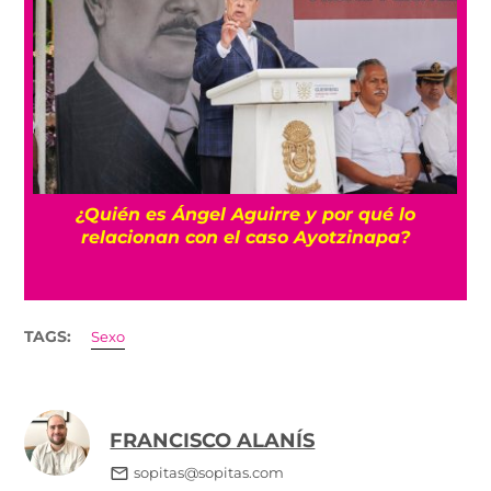
a
¿Quién es Ángel Aguirre y por qué lo
relacionan con el caso Ayotzinapa?
TAGS:
Sexo
FRANCISCO ALANÍS
sopitas@sopitas.com