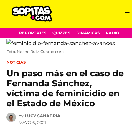
Me
Sopitas.com
Skip
REPORTAJES
QUIZZES
DINÁMICAS
RADIO
to
content
Foto: Nacho Ruiz-Cuartoscuro.
POSTED
NOTICIAS
IN
Un paso más en el caso de
Fernanda Sánchez,
víctima de feminicidio en
el Estado de México
by
LUCY SANABRIA
MAYO 6, 2021