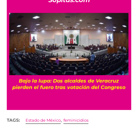
Bajo la lupa: Dos alcaldes de Veracruz
pierden el fuero tras votación del Congreso
,
TAGS:
Estado de México
feminicidios