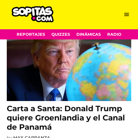
Canal de Panamá
Skip
Menu
Sopitas.com
to
content
REPORTAJES
QUIZZES
DINÁMICAS
RADIO
Carta a Santa: Donald Trump
quiere Groenlandia y el Canal
de Panamá
by
MAX CARRANZA