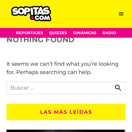
Football Leaks
Skip
Menu
Sopitas.com
to
content
REPORTAJES
QUIZZES
DINÁMICAS
RADIO
NOTHING FOUND
It seems we can’t find what you’re looking
for. Perhaps searching can help.
Busca
en
Busca
Sopitas.com
LAS MÁS LEÍDAS