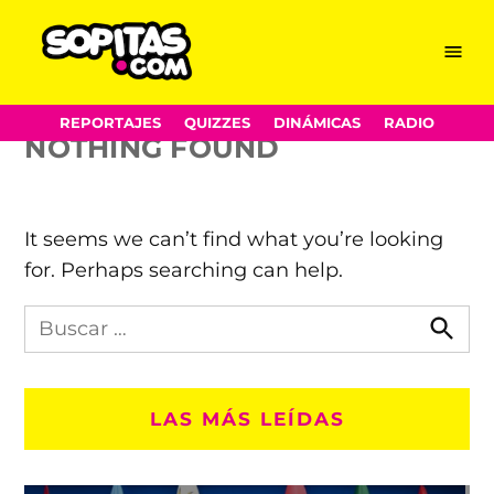
Kite Base
Skip
Menu
Sopitas.com
to
content
REPORTAJES
QUIZZES
DINÁMICAS
RADIO
NOTHING FOUND
It seems we can’t find what you’re looking
for. Perhaps searching can help.
Busca
en
Busca
Sopitas.com
LAS MÁS LEÍDAS