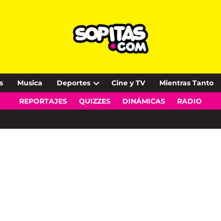
s
Musica
Deportes
Cine y TV
Mientras Tanto
Open
REPORTAJES
QUIZZES
DINÁMICAS
RADIO
dropdown
menu