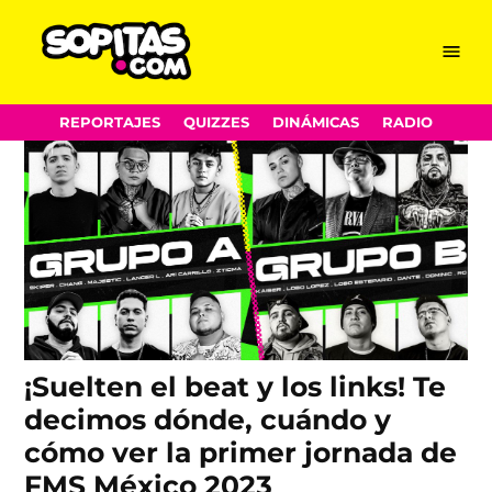
Lobo Estepario
Skip
Menu
Sopitas.com
to
content
REPORTAJES
QUIZZES
DINÁMICAS
RADIO
¡Suelten el beat y los links! Te
decimos dónde, cuándo y
cómo ver la primer jornada de
FMS México 2023