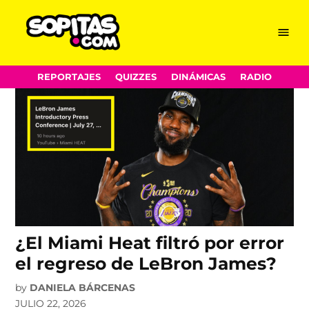
Miami Heat
Skip
Menu
Sopitas.com
to
content
REPORTAJES
QUIZZES
DINÁMICAS
RADIO
¿El Miami Heat filtró por error
el regreso de LeBron James?
by
DANIELA BÁRCENAS
JULIO 22, 2026