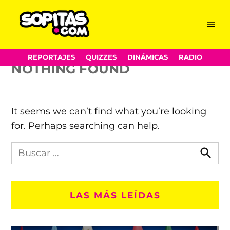
Mundial Brasil
Skip
Menu
Sopitas.com
to
content
REPORTAJES
QUIZZES
DINÁMICAS
RADIO
NOTHING FOUND
It seems we can’t find what you’re looking
for. Perhaps searching can help.
Busca
en
Busca
Sopitas.com
LAS MÁS LEÍDAS