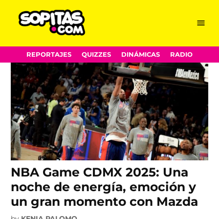
NBA en México
Skip
Menu
Sopitas.com
to
content
REPORTAJES
QUIZZES
DINÁMICAS
RADIO
NBA Game CDMX 2025: Una
noche de energía, emoción y
un gran momento con Mazda
by
KENIA PALOMO