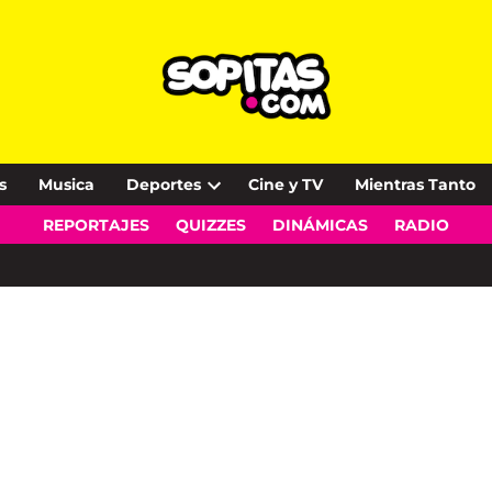
s
Musica
Deportes
Cine y TV
Mientras Tanto
Open
REPORTAJES
QUIZZES
DINÁMICAS
RADIO
dropdown
menu