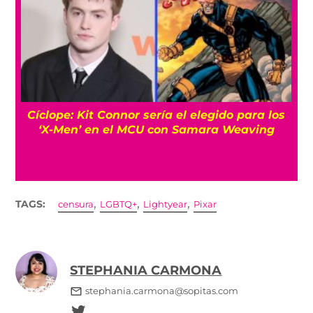
Cíclope: Kit Connor sería el elegido para los
‘X-Men’ en el MCU con Samara Weaving
,
,
,
TAGS:
censura
LGBTQ+
Lightyear
Pixar
STEPHANIA CARMONA
stephania.carmona@sopitas.com