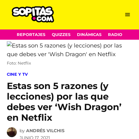
Menu
Sopitas.com
Skip
REPORTAJES
QUIZZES
DINÁMICAS
RADIO
to
content
Foto: Netflix
POSTED
CINE Y TV
IN
Estas son 5 razones (y
lecciones) por las que
debes ver ‘Wish Dragon’
en Netflix
by
ANDRÉS VILCHIS
JUNIO 17, 2021