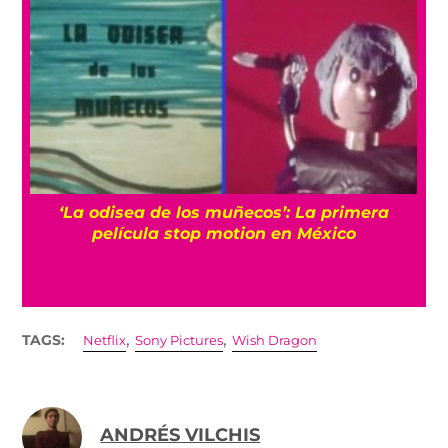
Todo lo que sabemos de ‘Monster: The Lizzie
Borden Story’, la nueva temporada en Netflix
,
,
TAGS:
Netflix
Sony Pictures
Wish Dragon
ANDRÉS VILCHIS