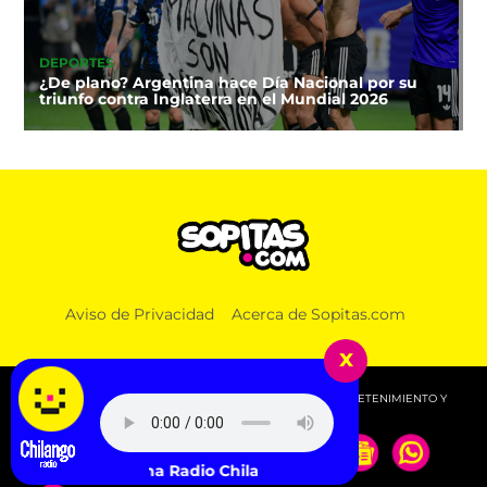
DEPORTES
¿De plano? Argentina hace Día Nacional por su
triunfo contra Inglaterra en el Mundial 2026
Aviso de Privacidad
Acerca de Sopitas.com
x
© 2026 SOPITAS.COM - MÚSICA, NOTICIAS, DEPORTES, ENTRETENIMIENTO Y
MÁS!.
Escucha Radio Chilango -