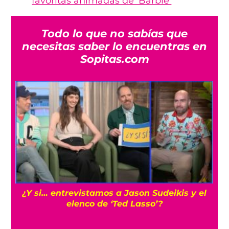
favoritas animadas de ‘Barbie’
Todo lo que no sabías que
necesitas saber lo encuentras en
Sopitas.com
¿Y si… entrevistamos a Jason Sudeikis y el
Cí
elenco de ‘Ted Lasso’?