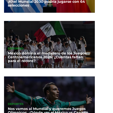
¡Khe! Mundial 2030 podría jugarse con 64
selecciones
DEPORTES
México domina el medallero de los Juegos
Centroamericanos 2026: ¿Cuántas faltan
para el récord?
DEPORTES
Nos vamos al Mundial y queremos Juegos
Olímpicos: ¿Dónde ver el México vs Canadá