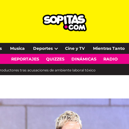
s
Musica
Deportes
Cine y TV
Mientras Tanto
Open
REPORTAJES
QUIZZES
DINÁMICAS
RADIO
dropdown
menu
productores tras acusaciones de ambiente laboral tóxico