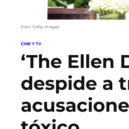
Foto: Getty Images
POSTED
CINE Y TV
IN
‘The Ellen
despide a t
acusacione
tóxico