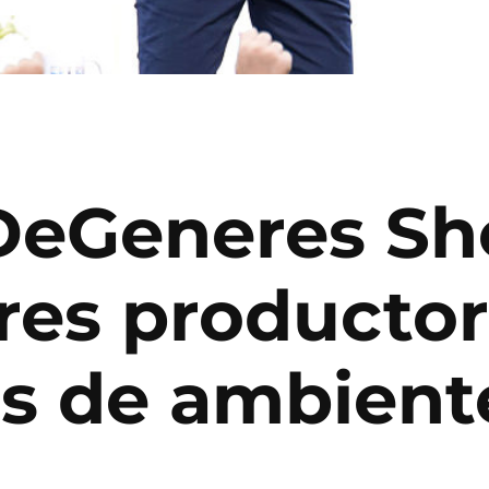
 DeGeneres S
res productor
s de ambiente