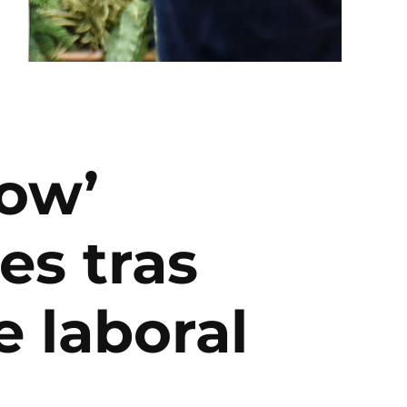
how’
es tras
 laboral