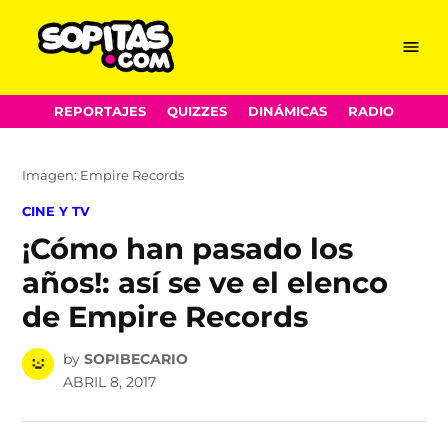
Menu
Sopitas.com
Skip
REPORTAJES
QUIZZES
DINÁMICAS
RADIO
to
content
Imagen: Empire Records
POSTED
CINE Y TV
IN
¡Cómo han pasado los
años!: así se ve el elenco
de Empire Records
by
SOPIBECARIO
ABRIL 8, 2017