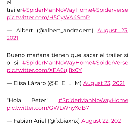
el
trailer
#SpiderManNoWayHome
#Spiderverse
pic.twitter.com/H5CyWA4SmP
— Albert (@albert_andradem)
August 23,
2021
Bueno mañana tienen que sacar el trailer si
o si
#SpiderManNoWayHome
#SpiderVerse
pic.twitter.com/XEA6uj8x0Y
— Elisa Lázaro (@E_E_L_M)
August 23, 2021
“Hola Peter”
#SpiderManNoWayHome
pic.twitter.com/GWLWhyXqB7
— Fabian Ariel (@fxbiaxnx)
August 22, 2021