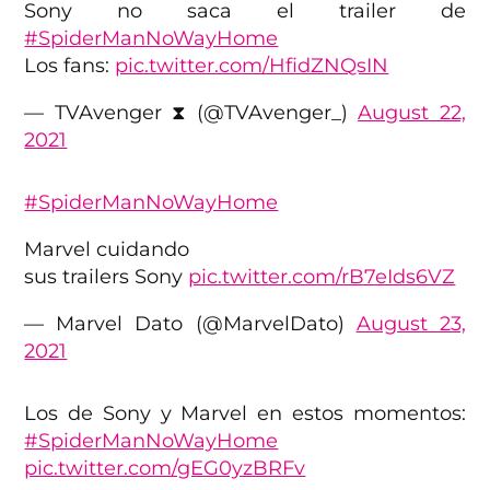
Sony no saca el trailer de
#SpiderManNoWayHome
Los fans:
pic.twitter.com/HfidZNQsIN
— TVAvenger ⧗ (@TVAvenger_)
August 22,
2021
#SpiderManNoWayHome
Marvel cuidando
sus trailers Sony
pic.twitter.com/rB7eIds6VZ
— Marvel Dato (@MarvelDato)
August 23,
2021
Los de Sony y Marvel en estos momentos:
#SpiderManNoWayHome
pic.twitter.com/gEG0yzBRFv