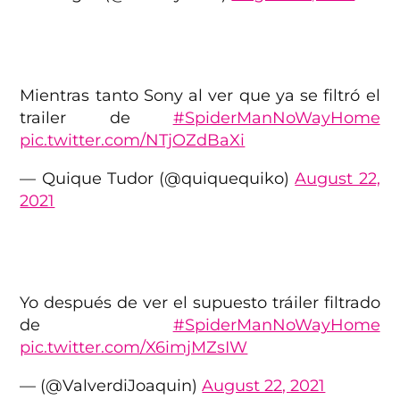
Mientras tanto Sony al ver que ya se filtró el
trailer de
#SpiderManNoWayHome
pic.twitter.com/NTjOZdBaXi
— Quique Tudor (@quiquequiko)
August 22,
2021
Yo después de ver el supuesto tráiler filtrado
de
#SpiderManNoWayHome
pic.twitter.com/X6imjMZsIW
— (@ValverdiJoaquin)
August 22, 2021