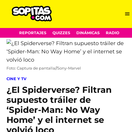
Me
Sopitas.com
Skip
REPORTAJES
QUIZZES
DINÁMICAS
RADIO
to
content
Foto: Captura de pantalla//Sony-Marvel
POSTED
CINE Y TV
IN
¿El Spiderverse? Filtran
supuesto tráiler de
‘Spider-Man: No Way
Home’ y el internet se
volvió loco