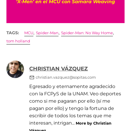
película de Robert Pattinson sobre ‘To Catch
a Predator’
,
,
,
TAGS:
MCU
Spider-Man
Spider-Man: No Way Home
tom holland
CHRISTIAN VÁZQUEZ
christian.vazquez@sopitas.com
Egresado y eternamente agradecido
con la FCPyS de la UNAM. Veo deportes
como si me pagaran por ello (sí me
pagan por ello) y tengo la fortuna de
escribir de todos los temas que me
interesan, intrigan...
More by Christian
Vázquez