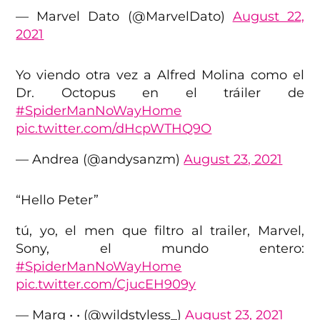
— Marvel Dato (@MarvelDato)
August 22,
2021
Yo viendo otra vez a Alfred Molina como el
Dr. Octopus en el tráiler de
#SpiderManNoWayHome
pic.twitter.com/dHcpWTHQ9O
— Andrea (@andysanzm)
August 23, 2021
“Hello Peter”
tú, yo, el men que filtro al trailer, Marvel,
Sony, el mundo entero:
#SpiderManNoWayHome
pic.twitter.com/CjucEH909y
— Marg • • (@wildstyless_)
August 23, 2021