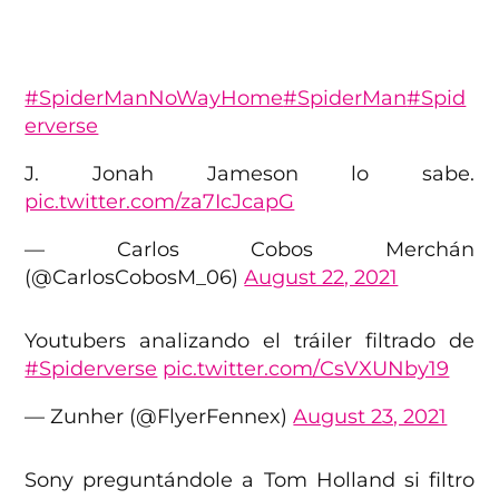
#SpiderManNoWayHome
#SpiderMan
#Spid
erverse
J. Jonah Jameson lo sabe.
pic.twitter.com/za7IcJcapG
— Carlos Cobos Merchán
(@CarlosCobosM_06)
August 22, 2021
Youtubers analizando el tráiler filtrado de
#Spiderverse
pic.twitter.com/CsVXUNby19
— Zunher (@FlyerFennex)
August 23, 2021
Sony preguntándole a Tom Holland si filtro