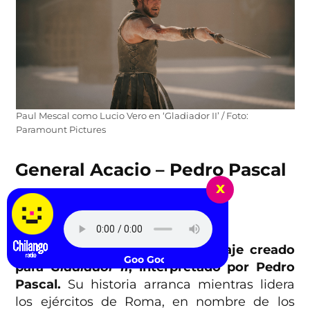
Paul Mescal como Lucio Vero en ‘Gladiador II’ / Foto:
Paramount Pictures
General Acacio – Pedro Pascal
x
Gladiador II (2024)
El general Acacio es un personaje creado
Goo Goo Dolls - Iris
para
Gladiador II
, interpretado por Pedro
Pascal.
Su historia arranca mientras lidera
los ejércitos de Roma, en nombre de los