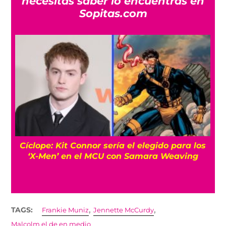
necesitas saber lo encuentras en
Sopitas.com
Cíclope: Kit Connor sería el elegido para los
‘X-Men’ en el MCU con Samara Weaving
,
,
TAGS:
Frankie Muniz
Jennette McCurdy
Malcolm el de en medio