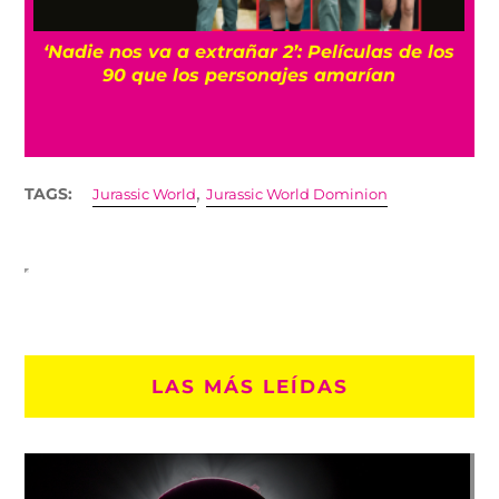
‘Nadie nos va a extrañar 2’: Películas de los
90 que los personajes amarían
,
TAGS:
Jurassic World
Jurassic World Dominion
LAS MÁS LEÍDAS