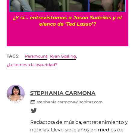
¿Y si… entrevistamos a Jason Sudeikis y el
elenco de ‘Ted Lasso’?
,
,
TAGS:
Paramount
Ryan Gosling
¿Le temes a la oscuridad?
STEPHANIA CARMONA
stephania.carmona@sopitas.com
Redactora de música, entretenimiento y
noticias. Llevo siete años en medios de