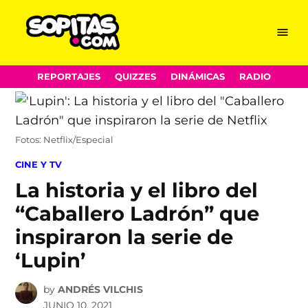
Menu
Sopitas.com
Skip
REPORTAJES
QUIZZES
DINÁMICAS
RADIO
to
content
Fotos: Netflix/Especial
POSTED
CINE Y TV
IN
La historia y el libro del
“Caballero Ladrón” que
inspiraron la serie de
‘Lupin’
by
ANDRÉS VILCHIS
JUNIO 10, 2021