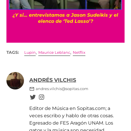
s
¿Y si… entrevistamos a Jason Sudeikis y el
elenco de ‘Ted Lasso’?
,
,
TAGS:
Lupin
Maurice Leblanc
Netflix
ANDRÉS VILCHIS
andres.vilchis@sopitas.com
Editor de Música en Sopitas.com; a
veces escribo y hablo de otras cosas.
Egresado de FES Aragón UNAM. Los
gatos y la música son necesidad