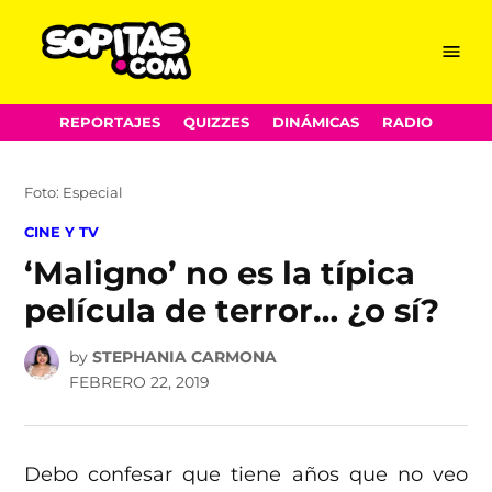
Menu
Sopitas.com
Skip
REPORTAJES
QUIZZES
DINÁMICAS
RADIO
to
content
Foto: Especial
POSTED
CINE Y TV
IN
‘Maligno’ no es la típica
película de terror… ¿o sí?
by
STEPHANIA CARMONA
FEBRERO 22, 2019
Debo confesar que tiene años que no veo