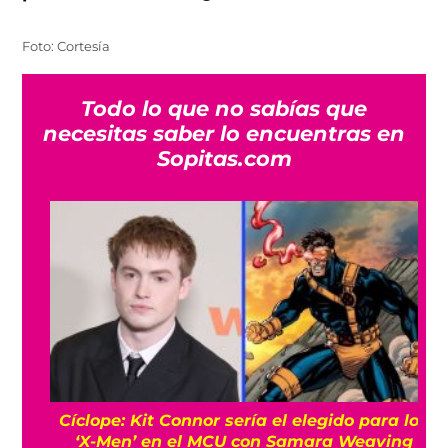
Foto: Cortesía
Todo lo que no sabías que
necesitas saber lo encuentras en
Sopitas.com
Cíclope: Kit Connor sería el elegido para los
‘X-Men’ en el MCU con Samara Weaving