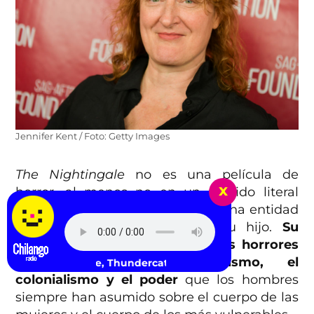
Jennifer Kent / Foto: Getty Images
The Nightingale
no es una película de
x
horror, al menos no en un sentido literal
como en su predecesora donde una entidad
atenta contra una madre y su hijo.
Su
segunda cinta tiene sus propios horrores
relacionados con el racismo, el
Justice, Thundercat - The End
colonialismo y el poder
que los hombres
siempre han asumido sobre el cuerpo de las