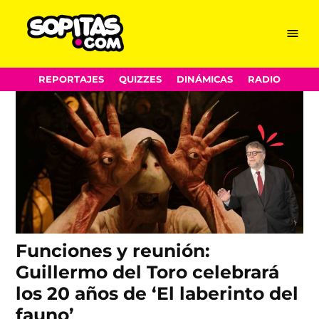
Guillermo Del Toro
Skip
Menu
Sopitas.com
to
content
REPORTAJES
QUIZZES
DINÁMICAS
RADIO
Funciones y reunión:
Guillermo del Toro celebrará
los 20 años de ‘El laberinto del
fauno’