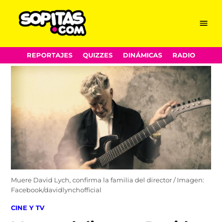
Menu
Sopitas.com
Skip
REPORTAJES
QUIZZES
DINÁMICAS
RADIO
to
content
Muere David Lych, confirma la familia del director / Imagen:
Facebook/davidlynchofficial
POSTED
CINE Y TV
IN