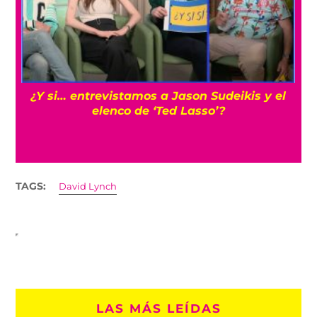
s
¿Y si… entrevistamos a Jason Sudeikis y el
elenco de ‘Ted Lasso’?
TAGS:
David Lynch
LAS MÁS LEÍDAS