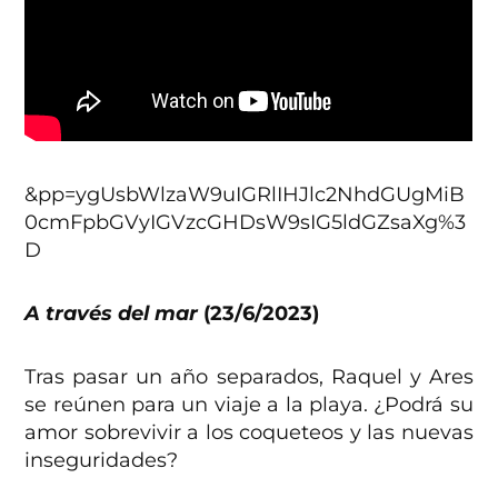
&pp=ygUsbWlzaW9uIGRlIHJlc2NhdGUgMiB
0cmFpbGVyIGVzcGHDsW9sIG5ldGZsaXg%3
D
A través del mar
(23/6/2023)
Tras pasar un año separados, Raquel y Ares
se reúnen para un viaje a la playa. ¿Podrá su
amor sobrevivir a los coqueteos y las nuevas
inseguridades?