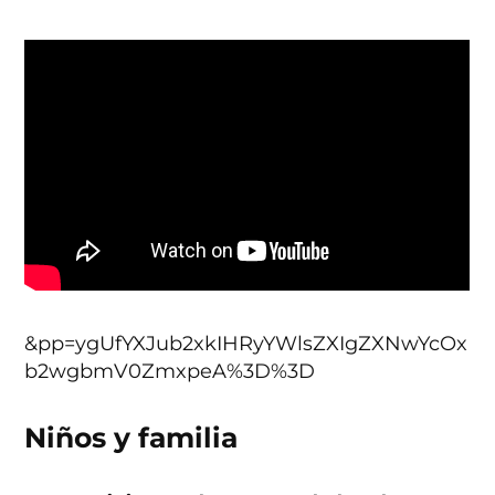
&pp=ygUfYXJub2xkIHRyYWlsZXIgZXNwYcOx
b2wgbmV0ZmxpeA%3D%3D
Niños y familia