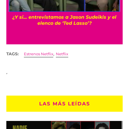
Cíclope: Kit Connor sería el elegido para los
‘X-Men’ en el MCU con Samara Weaving
,
TAGS:
Estrenos Netflix
Netflix
LAS MÁS LEÍDAS