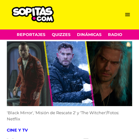
Menu
Sopitas.com
Skip
REPORTAJES
QUIZZES
DINÁMICAS
RADIO
to
content
'Black Mirror', 'Misión de Rescate 2' y 'The Witcher'/Fotos:
Netflix
POSTED
CINE Y TV
IN