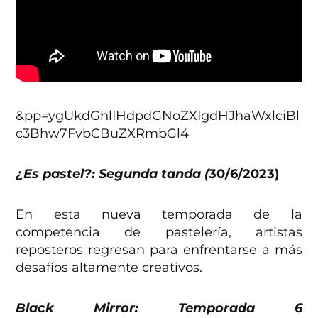
&pp=ygUkdGhlIHdpdGNoZXIgdHJhaWxlciBl
c3Bhw7FvbCBuZXRmbGl4
¿Es pastel?: Segunda tanda (
30/6/2023)
En esta nueva temporada de la
competencia de pastelería, artistas
reposteros regresan para enfrentarse a más
desafíos altamente creativos.
Black Mirror: Temporada 6