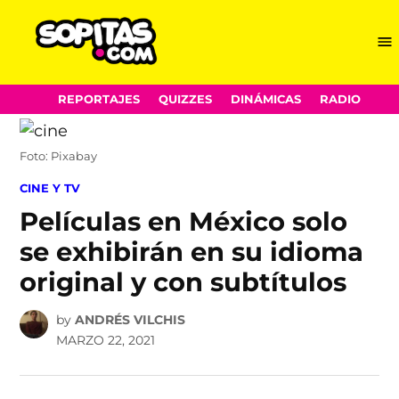
Me
Sopitas.com
Skip
REPORTAJES
QUIZZES
DINÁMICAS
RADIO
to
content
Foto: Pixabay
POSTED
CINE Y TV
IN
Películas en México solo
se exhibirán en su idioma
original y con subtítulos
by
ANDRÉS VILCHIS
MARZO 22, 2021