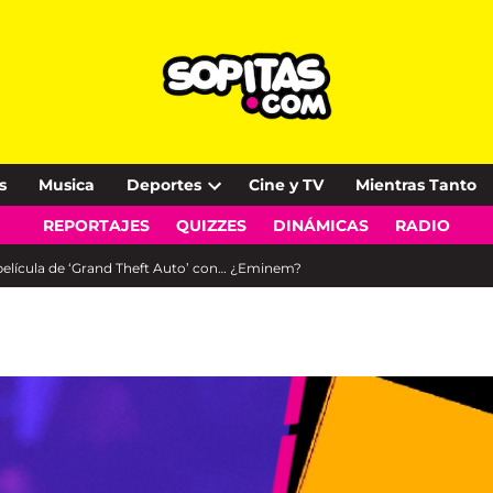
s
Musica
Deportes
Cine y TV
Mientras Tanto
Open
REPORTAJES
QUIZZES
DINÁMICAS
RADIO
dropdown
menu
elícula de ‘Grand Theft Auto’ con… ¿Eminem?