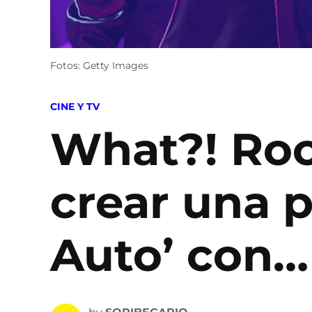
Fotos: Getty Images
POSTED
CINE Y TV
IN
What?! Roc
crear una p
Auto’ con