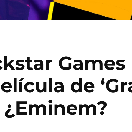
kstar Games 
elícula de ‘G
… ¿Eminem?