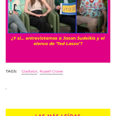
s
¿Y si… entrevistamos a Jason Sudeikis y el
elenco de ‘Ted Lasso’?
,
TAGS:
Gladiator
Russell Crowe
LAS MÁS LEÍDAS