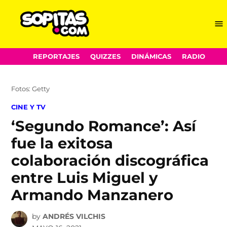
Me
Sopitas.com
Skip
REPORTAJES
QUIZZES
DINÁMICAS
RADIO
to
content
Fotos: Getty
POSTED
CINE Y TV
IN
‘Segundo Romance’: Así
fue la exitosa
colaboración discográfica
entre Luis Miguel y
Armando Manzanero
by
ANDRÉS VILCHIS