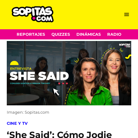
Menu
Sopitas.com
Skip
REPORTAJES
QUIZZES
DINÁMICAS
RADIO
to
content
Imagen: Sopitas.com
POSTED
CINE Y TV
IN
‘She Said’: Cómo Jodie