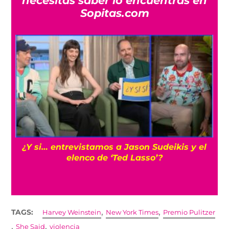
necesitas saber lo encuentras en
Sopitas.com
s
¿Y si… entrevistamos a Jason Sudeikis y el
elenco de ‘Ted Lasso’?
,
,
TAGS:
Harvey Weinstein
New York Times
Premio Pulitzer
,
,
She Said
violencia