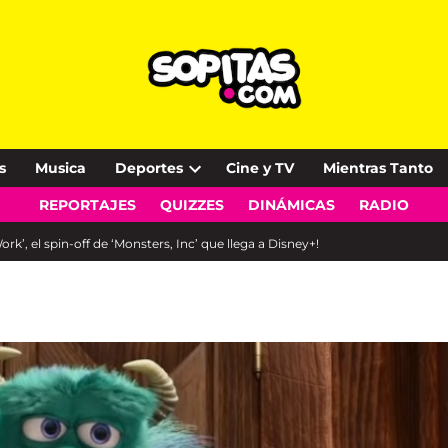
s
Musica
Deportes
Cine y TV
Mientras Tanto
Open
REPORTAJES
QUIZZES
DINÁMICAS
RADIO
dropdown
menu
k’, el spin-off de ‘Monsters, Inc’ que llega a Disney+!