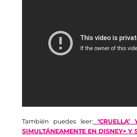
También puedes leer:
‘CRUELLA’ 
SIMULTÁNEAMENTE EN DISNEY+ Y 