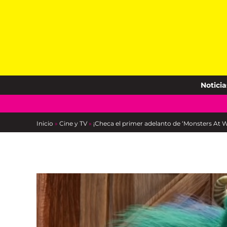
Skip
to
content
Noticia
Inicio
»
Cine y TV
»
¡Checa el primer adelanto de ‘Monsters At Wor