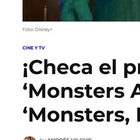
Foto: Disney+
POSTED
CINE Y TV
IN
¡Checa el 
‘Monsters A
‘Monsters, 