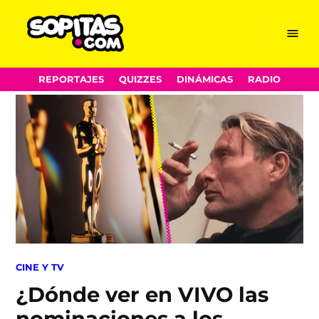
Menu
Sopitas.com
Skip
REPORTAJES
QUIZZES
DINÁMICAS
RADIO
to
content
POSTED
CINE Y TV
IN
¿Dónde ver en VIVO las
nominaciones a los