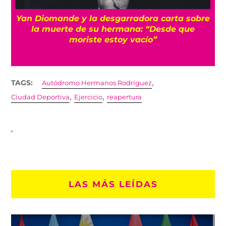
a
Yan Diomande y la desgarradora carta sobre
s
la muerte de su hermana: “Desde que
moriste estoy vacío”
,
TAGS:
Autódromo Hermanos Rodríguez
,
,
Ciudad Deportiva
Ejercicio
reapertura
LAS MÁS LEÍDAS