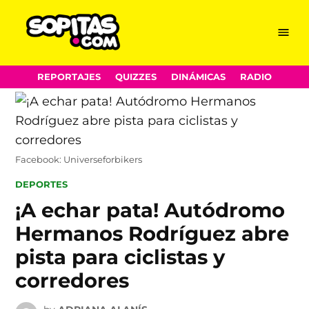
Menu
Sopitas.com
Skip
REPORTAJES
QUIZZES
DINÁMICAS
RADIO
to
content
Facebook: Universeforbikers
POSTED
DEPORTES
IN
¡A echar pata! Autódromo
Hermanos Rodríguez abre
pista para ciclistas y
corredores