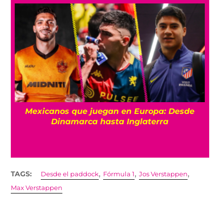
¿De plano? Argentina hace Día Nacional por
su triunfo contra Inglaterra en el Mundial
2026
,
,
,
TAGS:
Desde el paddock
Fórmula 1
Jos Verstappen
Max Verstappen