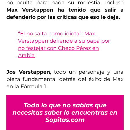
no oculta para nada su molestia. Incluso
Max Verstappen ha tenido que salir a
defenderlo por las críticas que eso le deja.
“Él no salta como idiota”: Max
Verstappen defiende a su papá por
no festejar con Checo Pérez en
Arabia
Jos Verstappen
, todo un personaje y una
pieza fundamental detrás del éxito de Max
en la Fórmula 1.
Todo lo que no sabías que
necesitas saber lo encuentras en
Sopitas.com