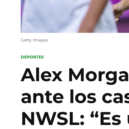
Getty Images
POSTED
DEPORTES
IN
Alex Morgan
ante los ca
NWSL: “Es 