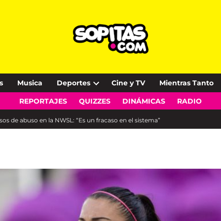
s
Musica
Deportes
Cine y TV
Mientras Tanto
Open
REPORTAJES
QUIZZES
DINÁMICAS
RADIO
dropdown
menu
asos de abuso en la NWSL: “Es un fracaso en el sistema”