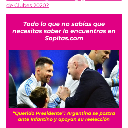
de Clubes 2020?
Todo lo que no sabías que
necesitas saber lo encuentras en
Sopitas.com
ido Presidente”: Argentina se postra
Qué sorpre
e Infantino y apoyan su reelección
a Infantin