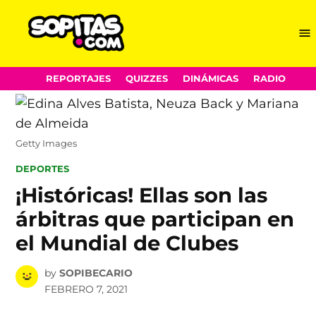
Me
Sopitas.com
Skip
REPORTAJES
QUIZZES
DINÁMICAS
RADIO
to
content
Getty Images
POSTED
DEPORTES
IN
¡Históricas! Ellas son las
árbitras que participan en
el Mundial de Clubes
by
SOPIBECARIO
FEBRERO 7, 2021