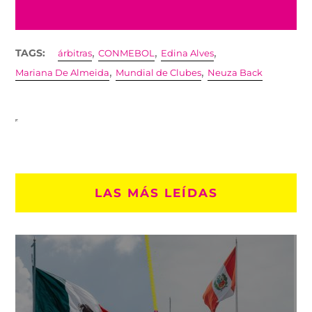
,
,
,
TAGS:
árbitras
CONMEBOL
Edina Alves
,
,
Mariana De Almeida
Mundial de Clubes
Neuza Back
LAS MÁS LEÍDAS