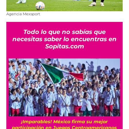
Agencia Mexsport
Todo lo que no sabías que
necesitas saber lo encuentras en
Sopitas.com
¡Imparables! México firma su mejor
participación en Juegos Centroamericanos