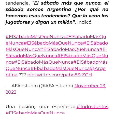
tendencia. “
El sábado más que nunca, el
sábado somos Argentina ¿Por qué no
hacemos esas tendencias? Que la vean los
jugadores y digan un millón”,
indicó.
#ElSábadoMásQueNunca
#ElSábadoMásQu
eNunca
#ElSábadoMásQueNunca
#ElSábado
MásQueNunca
#ElSábadoMásQueNunca
#El
SábadoMásQueNunca
#ElSábadoMásQueNu
nca
#ElSábadoMásQueNunca
#ElSábadoMás
QueNunca
#ElSábadoMásQueNunca
@Arge
ntina
???
pic.twitter.com/pabo8SrZCH
— AFAestudio (@AFAestudio)
November 23,
2022
Una ilusión, una esperanza.
#TodosJuntos
#ElSabadoMasQueNunca