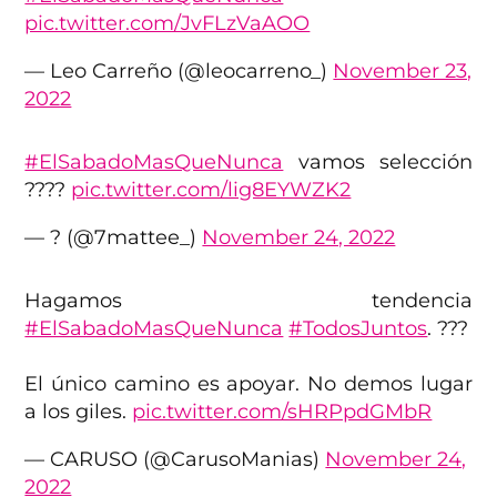
pic.twitter.com/JvFLzVaAOO
— Leo Carreño (@leocarreno_)
November 23,
2022
#ElSabadoMasQueNunca
vamos selección
????
pic.twitter.com/lig8EYWZK2
— ? (@7mattee_)
November 24, 2022
Hagamos tendencia
#ElSabadoMasQueNunca
#TodosJuntos
. ???
El único camino es apoyar. No demos lugar
a los giles.
pic.twitter.com/sHRPpdGMbR
— CARUSO (@CarusoManias)
November 24,
2022