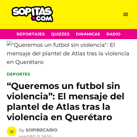
Menu
Sopitas.com
Skip
REPORTAJES
QUIZZES
DINÁMICAS
RADIO
to
content
POSTED
DEPORTES
IN
“Queremos un futbol sin
violencia”: El mensaje del
plantel de Atlas tras la
violencia en Querétaro
by
SOPIBECARIO
MARZO 7, 2022