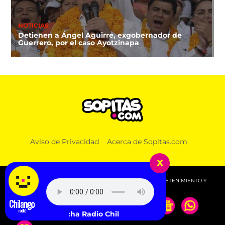
NOTICIAS
Detienen a Ángel Aguirre, exgobernador de
Guerrero, por el caso Ayotzinapa
Aviso de Privacidad
Acerca de Sopitas.com
x
© 2026 SOPITAS.COM - MÚSICA, NOTICIAS, DEPORTES, ENTRETENIMIENTO Y
MÁS!.
Escucha Radio Chilango -