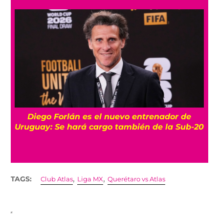
Diego Forlán es el nuevo entrenador de
Uruguay: Se hará cargo también de la Sub-20
,
,
TAGS:
Club Atlas
Liga MX
Querétaro vs Atlas