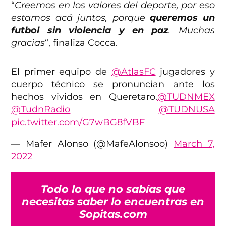
“
Creemos en los valores del deporte, por eso
estamos acá juntos, porque
queremos un
futbol sin violencia y en paz
. Muchas
gracias
“, finaliza Cocca.
El primer equipo de
@AtlasFC
jugadores y
cuerpo técnico se pronuncian ante los
hechos vividos en Queretaro.
@TUDNMEX
@TudnRadio
@TUDNUSA
pic.twitter.com/G7wBG8fVBF
— Mafer Alonso (@MafeAlonsoo)
March 7,
2022
Todo lo que no sabías que
necesitas saber lo encuentras en
Sopitas.com