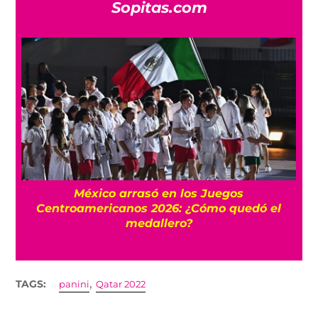
Sopitas.com
l
México arrasó en los Juegos
Centroamericanos 2026: ¿Cómo quedó el
medallero?
,
TAGS:
panini
Qatar 2022