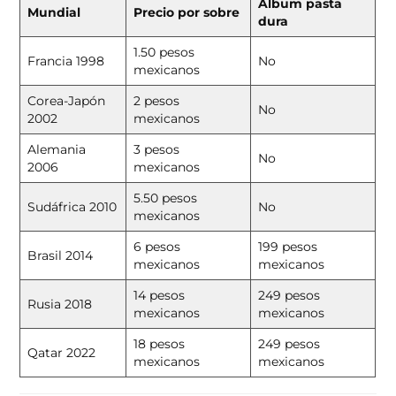
Álbum pasta
Mundial
Precio por sobre
dura
1.50 pesos
Francia 1998
No
mexicanos
Corea-Japón
2 pesos
No
2002
mexicanos
Alemania
3 pesos
No
2006
mexicanos
5.50 pesos
Sudáfrica 2010
No
mexicanos
6 pesos
199 pesos
Brasil 2014
mexicanos
mexicanos
14 pesos
249 pesos
Rusia 2018
mexicanos
mexicanos
18 pesos
249 pesos
Qatar 2022
mexicanos
mexicanos