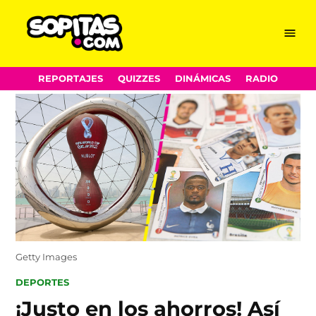
Menu
Sopitas.com
Skip
REPORTAJES
QUIZZES
DINÁMICAS
RADIO
to
content
Getty Images
POSTED
DEPORTES
IN
¡Justo en los ahorros! Así