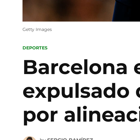
Getty Images
POSTED
DEPORTES
IN
Barcelona e
expulsado d
por alineac