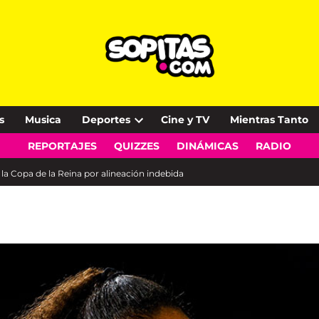
s
Musica
Deportes
Cine y TV
Mientras Tanto
Open
REPORTAJES
QUIZZES
DINÁMICAS
RADIO
dropdown
menu
 la Copa de la Reina por alineación indebida