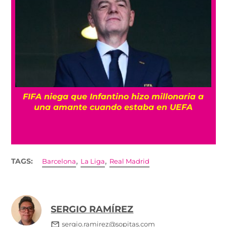
FIFA niega que Infantino hizo millonaria a
una amante cuando estaba en UEFA
,
,
TAGS:
Barcelona
La Liga
Real Madrid
SERGIO RAMÍREZ
sergio.ramirez@sopitas.com