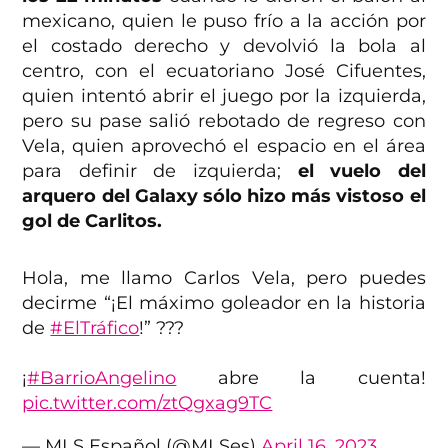
mexicano, quien le puso frío a la acción por
el costado derecho y devolvió la bola al
centro, con el ecuatoriano José Cifuentes,
quien intentó abrir el juego por la izquierda,
pero su pase salió rebotado de regreso con
Vela, quien aprovechó el espacio en el área
para definir de izquierda;
el vuelo del
arquero del Galaxy sólo hizo más vistoso el
gol de Carlitos.
Hola, me llamo Carlos Vela, pero puedes
decirme “¡El máximo goleador en la historia
de
#ElTráfico
!” ???
¡
#BarrioAngelino
abre la cuenta!
pic.twitter.com/ztQgxag9TC
— MLS Español (@MLSes)
April 16, 2023