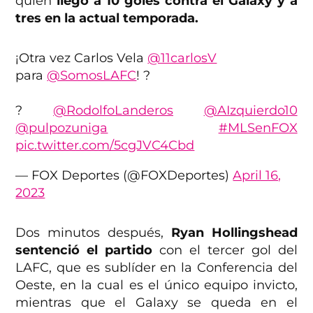
quien
llegó a 10 goles contra el Galaxy y a
tres en la actual temporada.
¡Otra vez Carlos Vela
@11carlosV
para
@SomosLAFC
! ?
?️
@RodolfoLanderos
@AIzquierdo10
@pulpozuniga
#MLSenFOX
pic.twitter.com/5cgJVC4Cbd
— FOX Deportes (@FOXDeportes)
April 16,
2023
Dos minutos después,
Ryan Hollingshead
sentenció el partido
con el tercer gol del
LAFC, que es sublíder en la Conferencia del
Oeste, en la cual es el único equipo invicto,
mientras que el Galaxy se queda en el