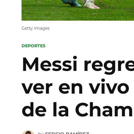
Getty Images
POSTED
DEPORTES
IN
Messi regr
ver en vivo
de la Cham