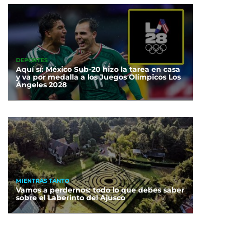
DEPORTES
Aquí sí: México Sub-20 hizo la tarea en casa
y va por medalla a los Juegos Olímpicos Los
Ángeles 2028
MIENTRAS TANTO
Vamos a perdernos: todo lo que debes saber
sobre el Laberinto del Ajusco