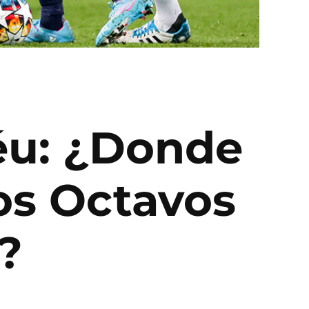
éu: ¿Donde
los Octavos
?