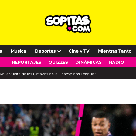
s
Musica
Deportes
Cine y TV
Mientras Tanto
Open
REPORTAJES
QUIZZES
DINÁMICAS
RADIO
dropdown
menu
ivo la vuelta de los Octavos de la Champions League?