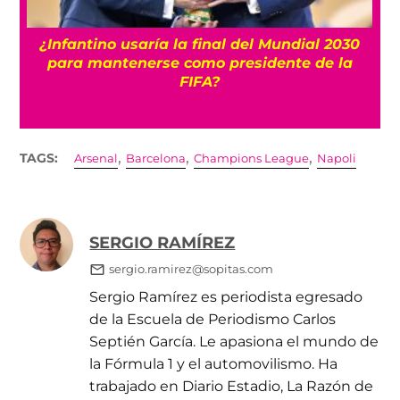
Resultados y dónde ver a Romina Hinojosa
en el Tour de Francia Femenil
,
,
,
TAGS:
Arsenal
Barcelona
Champions League
Napoli
SERGIO RAMÍREZ
sergio.ramirez@sopitas.com
Sergio Ramírez es periodista egresado
de la Escuela de Periodismo Carlos
Septién García. Le apasiona el mundo de
la Fórmula 1 y el automovilismo. Ha
trabajado en Diario Estadio, La Razón de