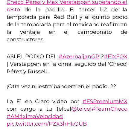
Checo Pérez y Max Verstappen superando al
resto
de la parrilla. El tercer 1-2 de la
temporada para Red Bull y el quinto podio
de la temporada para el mexicano reafirman
la ventaja en el campeonato de
constructores.
ASÍ EL PODIO DEL
#AzerbaijanGP
?
#F1xFOX
| Verstappen en la cima, seguido del 'Checo'
Pérez y Russell…
¡Otra vez nuestra bandera en el podio! ??
La F1 en Claro video por
#FSPremiumMX
con cargo a tu Telcel
@telcel
#TeamCheco
#AMáximaVelocidad
pic.twitter.com/PZX3hHkOUB