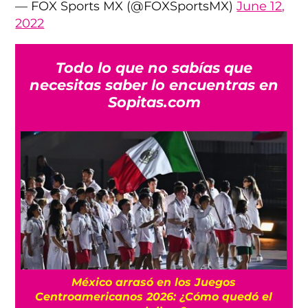
— FOX Sports MX (@FOXSportsMX)
June 12,
2022
Todo lo que no sabías que
necesitas saber lo encuentras en
Sopitas.com
l
México arrasó en los Juegos
Centroamericanos 2026: ¿Cómo quedó el